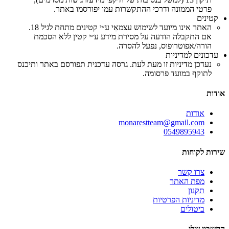
פרטי הממונה ודרכי ההתקשרות עמו יפורסמו באתר.
קטינים
האתר אינו מיועד לשימוש עצמאִי ע״י קטינים מתחת לגיל 18.
אם התקבלה הודעה על מסירת מידע ע״י קטין ללא הסכמת
הורה/אפוטרופוס, נפעל להסרה.
עדכונים למדיניות
נעדכן מדיניות זו מעת לעת. גרסה עדכנית תפורסם באתר ותיכנס
לתוקף במועד פרסומה.
אודות
אודות
monarestteam@gmail.com
0549895943
שירות לקוחות
צרו קשר
מפת האתר
תקנון
מדיניות הפרטיות
ביטולים
החשבון שלי