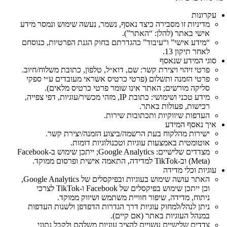
עקרונות
מדיניות זו מסבירה כיצד נאסף, נשמר, נעשה שימוש ונמסר מידע
אישי באתר (להלן: “האתר”).
“מידע אישי” ו“עיבוד” כהגדרתם בחוק הגנת הפרטיות, כנוסחם
לאחר תיקון 13.
סוגי המידע שנאסף
פרטי זיהוי ויצירת קשר: שם, דוא״ל, טלפון, כתובת משלוח/חיוב.
פרטי הזמנה ותשלום (פרטי כרטיס אשראי מעובדים ע״י ספקי
סליקה מורשים; האתר אינו שומר פרטי כרטיס מלאים).
מידע טכני ושימושי: כתובת IP, מזהי מכשיר/עוגיות, דפי צפייה,
רכישות, פעולות באתר.
העדפות שיווקיות ותכתובות שירות.
איך נאסף המידע
ישירות מהלקוח בעת הרשמה/ביצוע הזמנה/יצירת קשר.
אוטומטית באמצעות עוגיות וטכנולוגיות דומות.
מצדדים שלישיים: Google Analytics; ייתכן שימוש ב‑Facebook
(Meta) וב‑TikTok למדידה, התאמה אישית ופרסום ממוקד.
עוגיות וכלי מדידה
האתר עושה שימוש בעוגיות ובפיקסלים של Google Analytics,
וכן ייתכן שימוש בפיקסלים של Facebook ו‑TikTok לצרכי
ניתוח, מדידה, שיפור חוויית משתמש ושיווק ממוקד.
ניתן לנהל/למחוק עוגיות דרך הגדרות הדפדפן ולשנות העדפות
במנהל העוגיות באתר (אם קיים).
צדדים שלישיים עשויים להציב עוגיות משלהם ולקבל נתוני