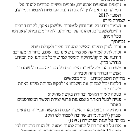
נוקטים אמצעים ארגוניים, טכניים ופיזיים סבירים להגנה על
המידע, בהתאם לדין ולתקנות הגנת הפרטיות (אבטחת מידע),
תשע״ז‑2017.
שמירת מידע
נשמור מידע כל עוד נחוץ למטרות שלשמן נאסף, לקיום חיובים
חוזיים/משפטיים, ולהגנה על זכויותינו, ולאחר מכן נמחקו/נאנונימז
ככל הניתן.
זכויותיך
זכות לעיון במידע האישי המעובד עליך ולקבלת עותק.
זכות לתיקון/מחיקה של מידע שאינו נכון, שלם, ברור או מעודכן;
הודעה על תיקון/מחיקה תימסר למי שקיבל מאיתנו את המידע
כנדרש בדין.
משיכת הסכמה לעיבוד המתבסס על הסכמה — ככל שהדבר
אפשרי ובדרך נוחה וסבירה.
מחיקת חשבון/מידע – איך מבקשים
הלקוח יכול למחוק את חשבונו או לבקש מחיקת מידע באחת
מהדרכים:
כניסה לאזור האישי ובחירת בקשת מחיקה;
פנייה לבעל האתר באמצעות פרטי יצירת הקשר המפורסמים
באתר.
המחיקה תבוצע לאחר אישור קבלת הבקשה ועמידה בתנאים
שבדין (לרבות מידע שחובה לשמור לפי חוק).
ממונה על הגנת הפרטיות (DPO)
אם על האתר תחול החובה למנות ממונה על הגנת פרטיות לפי
תיקון 13 (למשל בנסיבות של היקפי מידע/רגישות מסוימים),