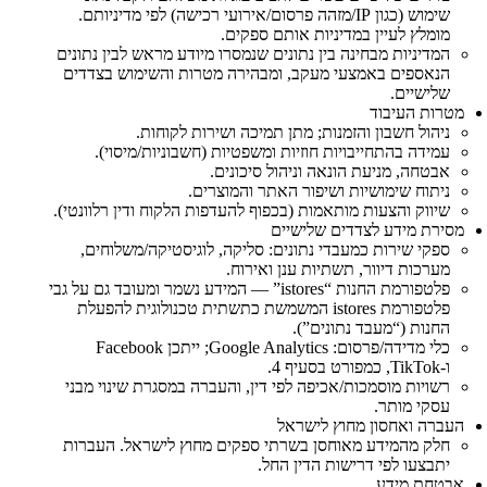
שימוש (כגון IP/מזהה פרסום/אירועי רכישה) לפי מדיניותם.
מומלץ לעיין במדיניות אותם ספקים.
המדיניות מבחינה בין נתונים שנמסרו מיודע מראש לבין נתונים
הנאספים באמצעי מעקב, ומבהירה מטרות והשימוש בצדדים
שלישיים.
מטרות העיבוד
ניהול חשבון והזמנות; מתן תמיכה ושירות לקוחות.
עמידה בהתחייבויות חוזיות ומשפטיות (חשבוניות/מיסוי).
אבטחה, מניעת הונאה וניהול סיכונים.
ניתוח שימושיות ושיפור האתר והמוצרים.
שיווק והצעות מותאמות (בכפוף להעדפות הלקוח ודין רלוונטי).
מסירת מידע לצדדים שלישיים
ספקי שירות כמעבדי נתונים: סליקה, לוגיסטיקה/משלוחים,
מערכות דיוור, תשתיות ענן ואירוח.
פלטפורמת החנות “istores” — המידע נשמר ומעובד גם על גבי
פלטפורמת istores המשמשת כתשתית טכנולוגית להפעלת
החנות (“מעבד נתונים”).
כלי מדידה/פרסום: Google Analytics; ייתכן Facebook
ו‑TikTok, כמפורט בסעיף 4.
רשויות מוסמכות/אכיפה לפי דין, והעברה במסגרת שינוי מבני
עסקי מותר.
העברה ואחסון מחוץ לישראל
חלק מהמידע מאוחסן בשרתי ספקים מחוץ לישראל. העברות
יתבצעו לפי דרישות הדין החל.
אבטחת מידע